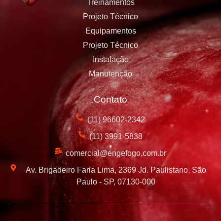
Treinamentos
Projeto Técnico
Equipamentos
Projeto Técnico
Instalação
Manutenção
Contato
(11) 96602-2342
(11) 3991-5838
comercial@engefogo.com.br
Av. Brigadeiro Faria Lima, 2369 Jd. Paulistano, São
Paulo - SP, 07130-000