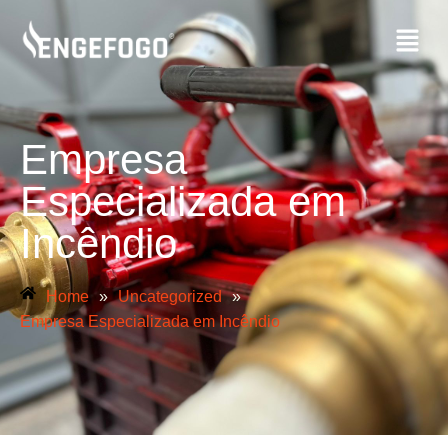
Empresa
Especializada em
Incêndio
Home
»
Uncategorized
»
Empresa Especializada em Incêndio