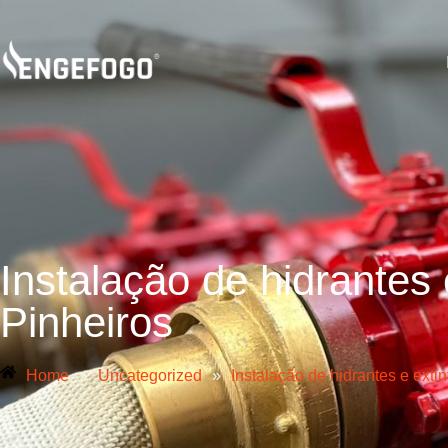
Instalação de hidrantes
Pinheiros
Home
»
Uncategorized
»
Instalação de hidrantes e exti