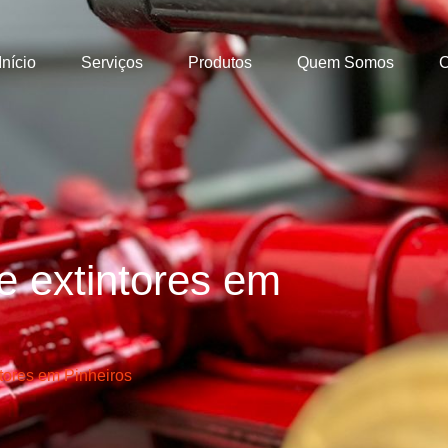
Início
Serviços
Produtos
Quem Somos
C
 e extintores em
ntores em Pinheiros