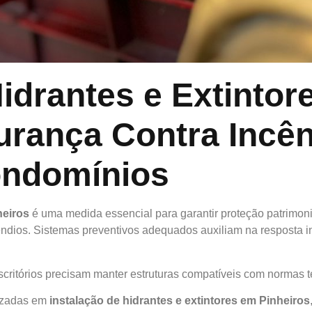
Hidrantes e Extintor
urança Contra Incên
ondomínios
heiros
é uma medida essencial para garantir proteção patrimo
êndios. Sistemas preventivos adequados auxiliam na resposta i
ritórios precisam manter estruturas compatíveis com normas t
lizadas em
instalação de hidrantes e extintores em Pinheiros