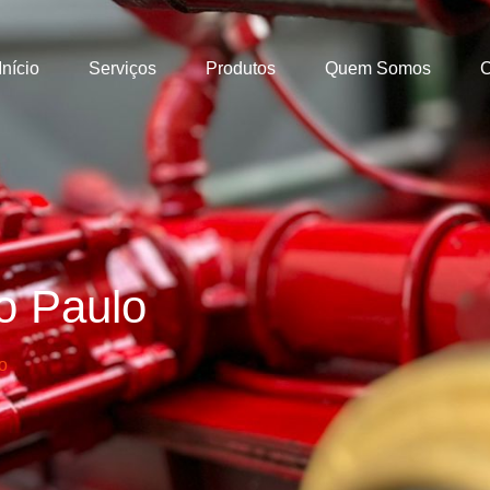
Início
Serviços
Produtos
Quem Somos
C
o Paulo
o