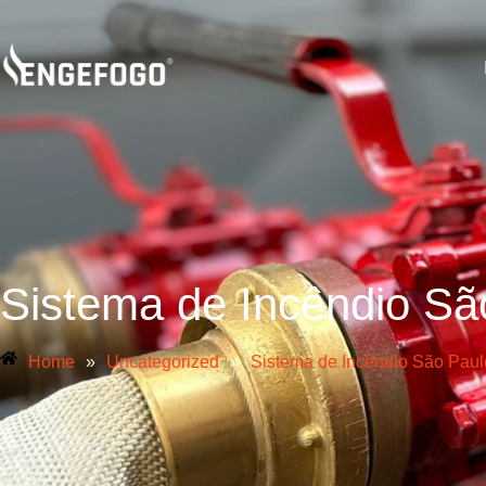
Sistema de Incêndio Sã
Home
»
Uncategorized
»
Sistema de Incêndio São Paul