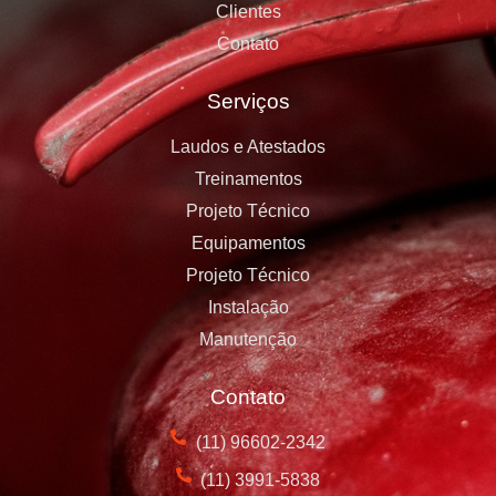
Clientes
Contato
Serviços
Laudos e Atestados
Treinamentos
Projeto Técnico
Equipamentos
Projeto Técnico
Instalação
Manutenção
Contato
(11) 96602-2342
(11) 3991-5838