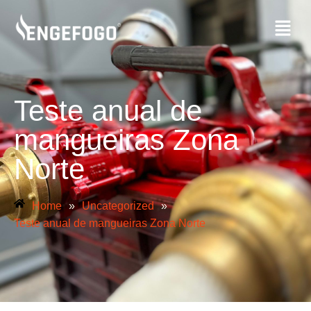
Teste anual de
mangueiras Zona
Norte
Home
»
Uncategorized
»
Teste anual de mangueiras Zona Norte